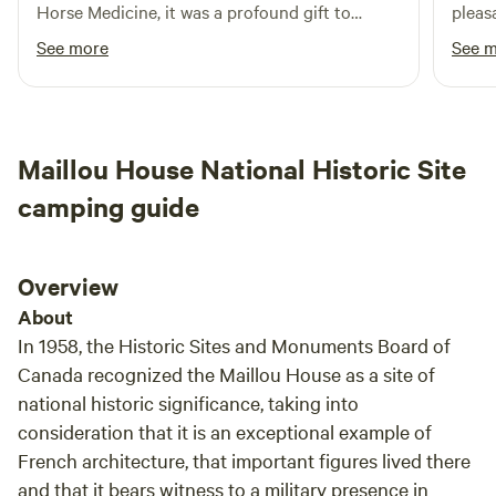
Horse Medicine, it was a profound gift to
pleas
experience and has left me feeling so much
big a
See more
See 
lighter in my heart. Thank you 😌🙏🏽
accom
also 
and g
knowl
Maillou House National Historic Site
activi
availa
camping guide
recom
quiet
Overview
About
In 1958, the Historic Sites and Monuments Board of
Canada recognized the Maillou House as a site of
national historic significance, taking into
consideration that it is an exceptional example of
French architecture, that important figures lived there
and that it bears witness to a military presence in