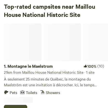
Top-rated campsites near Maillou
House National Historic Site
Montagne le Maelstrom
1.
Montagne le Maelstrom
(10)
100%
21km from Maillou House National Historic Site · 1 site
À seulement 25 minutes de Québec, la montagne du
Maelström est une invitation à décrocher. Ici, le temps
ralentit naturellement. Dès l’arrivée, le silence s’installe,
Pets
Toilets
Showers
enveloppé par la forêt et le souffle discret du vent dans les
arbres. Tout autour, la nature s’étend à perte de vue,
intacte, apaisante. Chaque journée est rythmée par la