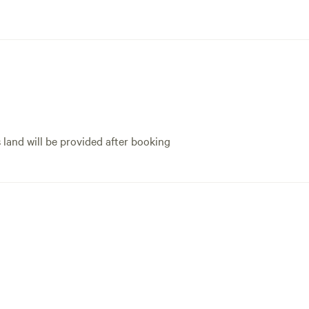
 bons repas. Profitez également d’une
vée à l’intérieur de la tente, avec douche, lavabo
r un maximum de confort pendant votre séjour. À
 grande terrasse en bois vous attend avec un
ble de pique-nique, deux chaises pliantes et un
 idéal pour une soirée détente sous les étoiles.
s land will be provided after booking