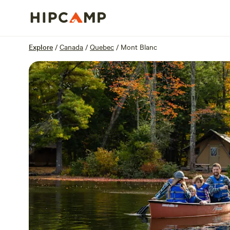
Overview
Sites
Reviews
Location
Explore
/
Canada
/
Quebec
/
Mont Blanc