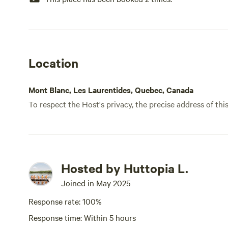
qu’il faut pour partager de
salle de bain pri
et toilettes pou
l’extérieur, une
barbecue, une ta
foyer — l’endroit
Location
Mont Blanc, Les Laurentides, Quebec, Canada
To respect the Host's privacy, the precise address of thi
Hosted by Huttopia L.
Joined in May 2025
Response rate: 100%
Response time: Within 5 hours