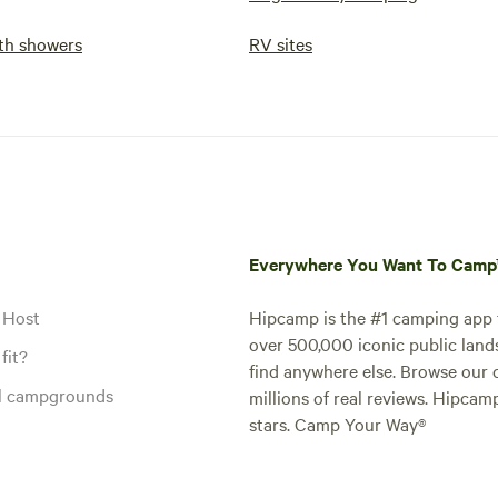
th showers
RV sites
Everywhere You Want To Cam
 Host
Hipcamp is the #1 camping app t
over 500,000 iconic public land
fit?
find anywhere else. Browse our 
al campgrounds
millions of real reviews. Hipcam
stars. Camp Your Way®