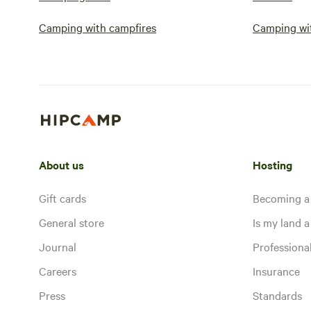
Camping with campfires
Camping wi
About us
Hosting
Gift cards
Becoming a
General store
Is my land a 
Journal
Profession
Careers
Insurance
Press
Standards