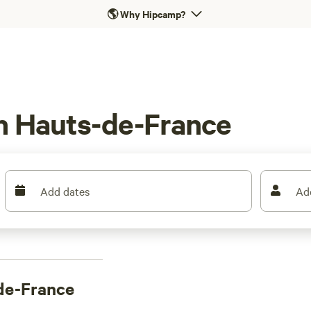
🌎
Why Hipcamp?
in Hauts-de-France
Add dates
Ad
de-France