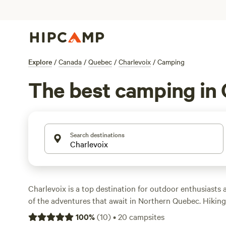
Explore
/
Canada
/
Quebec
/
Charlevoix
/
Camping
The best camping in 
Search destinations
Charlevoix is a top destination for outdoor enthusiasts 
of the adventures that await in Northern Quebec. Hikin
are extremely popular, and ample trails are available at 
100
%
(
10
)
•
20
campsites
Grands-Jardins and Charlevoix Biosphere Reserve. In su