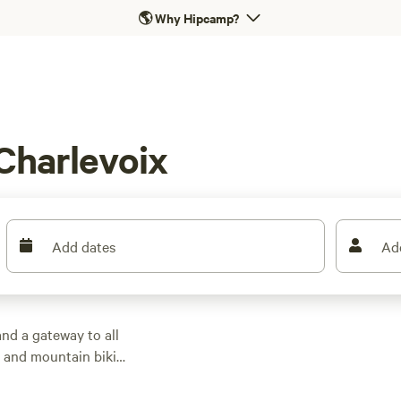
🌎
Why Hipcamp?
Charlevoix
Add dates
Ad
and a gateway to all
g and mountain biking
the Parc National des
mmer, there are